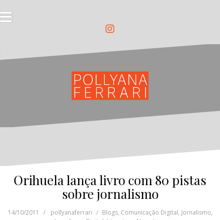
Pular
para
o
conteúdo
Instagram
Orihuela lança livro com 80 pistas
sobre jornalismo
14/10/2011
pollyanaferrari
Blogs
,
Comunicação Digital
,
Jornalismo
,