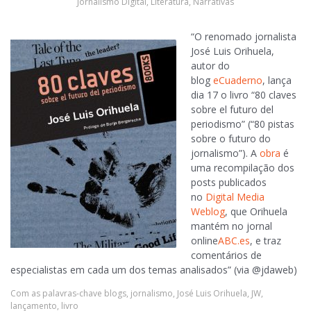
Jornalismo Digital
,
Literatura
,
Narrativas
“O renomado jornalista
José Luis Orihuela,
autor do
blog
eCuaderno
, lança
dia 17 o livro “80 claves
sobre el futuro del
periodismo” (“80 pistas
sobre o futuro do
jornalismo”). A
obra
é
uma recompilação dos
posts publicados
no
Digital Media
Weblog
, que Orihuela
mantém no jornal
online
ABC.es
, e traz
comentários de
especialistas em cada um dos temas analisados” (via @jdaweb)
Com as palavras-chave
blogs
,
jornalismo
,
José Luis Orihuela
,
JW
,
lançamento
,
livro