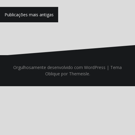
Navegação
Publicações mais antigas
por
posts
Orgulhosamente desenvolvido com WordPress
|
Tema
Oblique
por Themeisle.