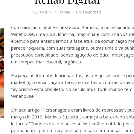
02/04/2010
admin
Uncategorized
Comunicação digital é sinestésica. Por isso, a necessidade di
Winehouse, uma judia, londrina, magrinha e com uma voz de
exemplo para entendermos a fase atual da comunicação me
parece roqueira, com suas tatuagens, outras uma diva punk
pressupõe curiosidade, senso aguçado de ética, mestiçagem
um compartilhar visceral, orgânico.
Esqueça as fórmulas funcionalistas, as pesquisas sobre públic
marketing, comunicação interna, entre tantas outras palavr
taylorismo está obsoleto. No século atual todo mundo tem
Winehouse.
Em seu artigo “Personagens eram livres de repressão”, pub
março de 2010, Matinas Suzuki Jr., começa o bate-papo so
leitores: “Como explicar o sucesso instantâneo obtido por
permanente, por um cara que só pensava em transar com a