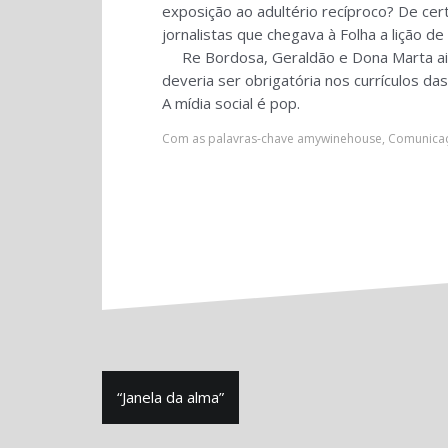
exposição ao adultério recíproco? De cer
jornalistas que chegava à Folha a lição 
Re Bordosa, Geraldão e Dona Marta ainda 
deveria ser obrigatória nos currículos d
A mídia social é pop.
Com as palavras-chave
amywinehouse
,
Comunicaç
Navegação
“Janela da alma”
de