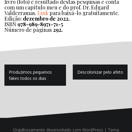
livro (foto) é resultado destas pesquisas e conta
com um capítulo meu e do prof. Dr. Edgard
Valderramas.
Link
para baixá-lo gratuitamente.
Edição:
dezembro de 2022.
ISBN
978-989-8971-71-5
Número de páginas
292.
Navegação
Produzimos pequenos
Descolonizar pelo afeto
de
fakes todos os dias
Post
Orgulhosamente desenvolvido com WordPress
|
Tema