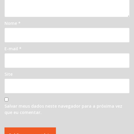
Nome
*
E-mail
*
Site
Salvar meus dados neste navegador para a próxima vez
que eu comentar.