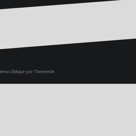
Tema
Oblique
por Themeisle.