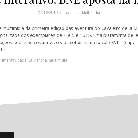
27/10/2010
admin
Multimídia
 e multimídia da primeira edição das aventura do Cavaleiro de la 
digitalizada dos exemplares de 1605 e 1615, uma plataforma de l
ações sobre os costumes e vida cotidiana no século XVII.” (super
te.
e
,
interatividade
,
La Mancha
,
multimídia