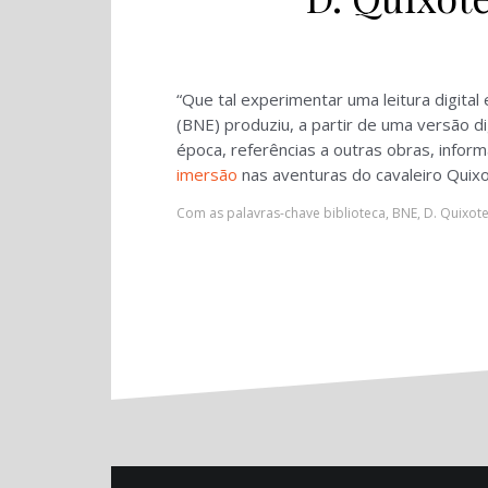
“Que tal experimentar uma leitura digital
(BNE) produziu, a partir de uma versão 
época, referências a outras obras, inform
imersão
nas aventuras do cavaleiro Quixo
Com as palavras-chave
biblioteca
,
BNE
,
D. Quixot
Navegação