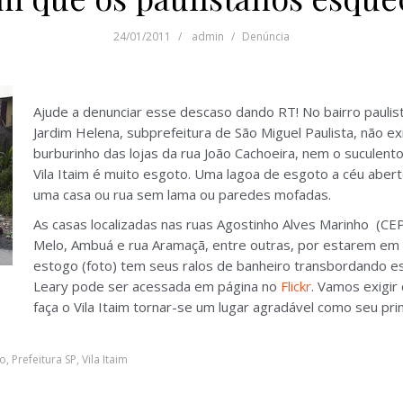
24/01/2011
admin
Denúncia
Ajude a denunciar esse descaso dando RT! No bairro paulistan
Jardim Helena, subprefeitura de São Miguel Paulista, não e
burburinho das lojas da rua João Cachoeira, nem o suculen
Vila Itaim é muito esgoto. Uma lagoa de esgoto a céu abert
uma casa ou rua sem lama ou paredes mofadas.
As casas localizadas nas ruas Agostinho Alves Marinho (C
Melo, Ambuá e rua Aramaçã, entre outras, por estarem em 
estogo (foto) tem seus ralos de banheiro transbordando e
Leary pode ser acessada em página no
Flickr
. Vamos exigir
faça o Vila Itaim tornar-se um lugar agradável como seu pr
to
,
Prefeitura SP
,
Vila Itaim