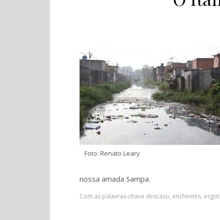
Foto: Renato Leary
nossa amada Sampa.
Com as palavras-chave
descaso
,
enchentes
,
esgo