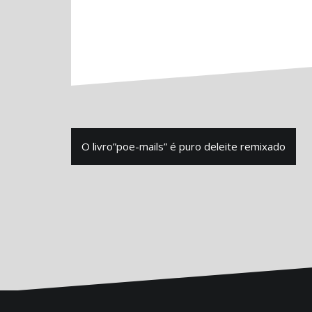
Navegação
O livro”poe-mails” é puro deleite remixado
de
Post