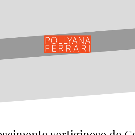
escimento vertiginoso do G