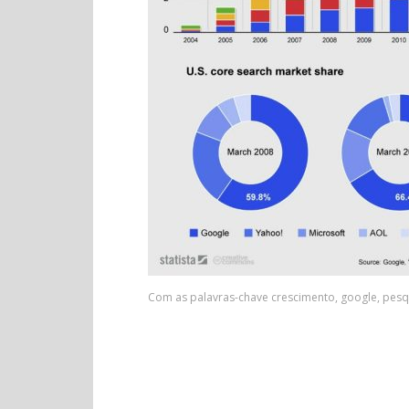
Com as palavras-chave
crescimento
,
google
,
pesq