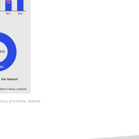
uisa
,
proxxima
,
statista