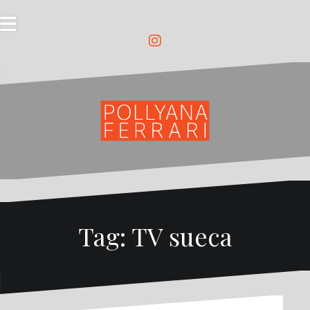
Pular
para
o
conteúdo
Instagram
Tag:
TV sueca