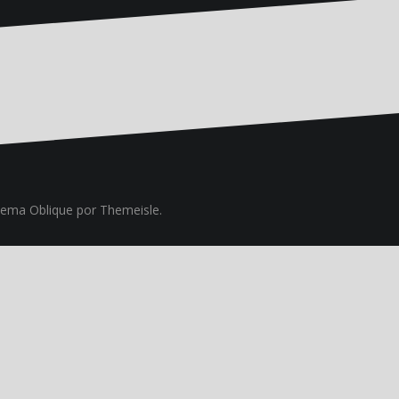
Tema
Oblique
por Themeisle.