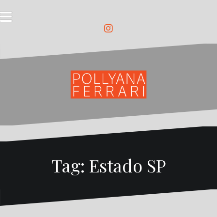
Pular
para
o
conteúdo
Instagram
Tag:
Estado SP